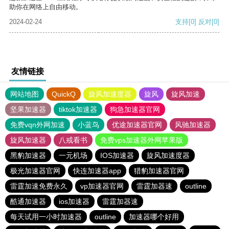
助你在网络上自由移动。
2024-02-24
支持
[0]
反对
[0]
友情链接
网站地图
QuickQ
旋风加速度器
旋风
旋风加速
坚果加速器
tiktok加速器
狗急加速器官网
免费vqn外网加速
小蓝鸟
优途加速器官网
风驰加速器
旋风加速器
八戒看书
免费vps加速器外网苹果版
黑豹加速器
一元机场
IOS加速器
旋风加速度器
极光加速器官网
快连加速器app
猎豹加速器官网
雷霆加速免费永久
vp加速器官网
雷霆加器速
outline
酷通加速器
ios加速器
雷霆加器速
每天试用一小时加速器
outline
加速器哪个好用