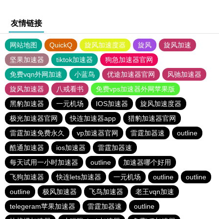
友情链接
网站地图
QuickQ
旋风加速度器
旋风
旋风加速
坚果加速器
tiktok加速器
狗急加速器官网
免费vqn外网加速
小蓝鸟
优途加速器官网
风驰加速器
旋风加速器
八戒看书
免费vps加速器外网苹果版
黑豹加速器
一元机场
IOS加速器
旋风加速度器
极光加速器官网
快连加速器app
猎豹加速器官网
雷霆加速免费永久
vp加速器官网
雷霆加器速
outline
酷通加速器
ios加速器
雷霆加器速
每天试用一小时加速器
outline
加速器哪个好用
飞狗加速器
快连lets加速器
一元机场
outline
outline
outline
极风加速器
飞鸟加速器
老王vqn加速
telegeram苹果加速器
雷霆加器速
outline