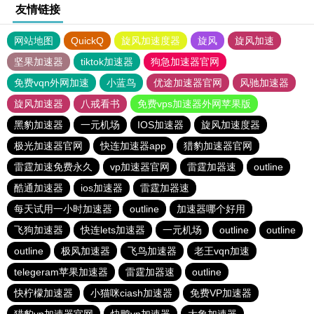
友情链接
网站地图
QuickQ
旋风加速度器
旋风
旋风加速
坚果加速器
tiktok加速器
狗急加速器官网
免费vqn外网加速
小蓝鸟
优途加速器官网
风驰加速器
旋风加速器
八戒看书
免费vps加速器外网苹果版
黑豹加速器
一元机场
IOS加速器
旋风加速度器
极光加速器官网
快连加速器app
猎豹加速器官网
雷霆加速免费永久
vp加速器官网
雷霆加器速
outline
酷通加速器
ios加速器
雷霆加器速
每天试用一小时加速器
outline
加速器哪个好用
飞狗加速器
快连lets加速器
一元机场
outline
outline
outline
极风加速器
飞鸟加速器
老王vqn加速
telegeram苹果加速器
雷霆加器速
outline
快柠檬加速器
小猫咪ciash加速器
免费VP加速器