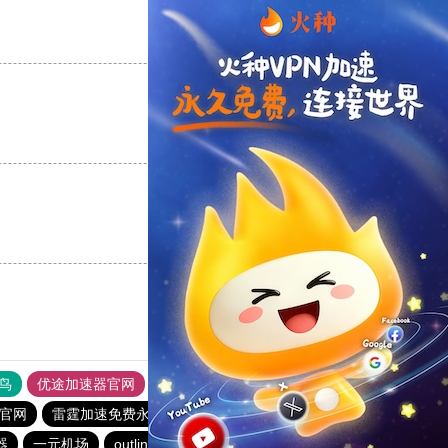
支持
[0]
反对
[0]
支持
[0]
反对
[0]
支持
[0]
反对
[0]
鸟
优途加速器官网
风驰加速器
旋风加速器
八戒看书
官网
雷霆加速免费永久
vp加速器官网
雷霆加器速
器
一元机场
outline
outline
outline
极风加速器