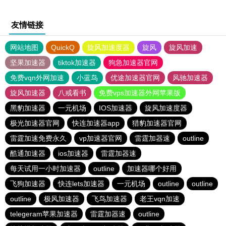
友情链接
网站地图
QuickQ
旋风加速度器
旋风
旋风加速
坚果加速器
tiktok加速器
狗急加速器官网
免费vqn外网加速
小蓝鸟
优途加速器官网
风驰加速器
旋风加速器
八戒看书
免费vps加速器外网苹果版
黑豹加速器
一元机场
IOS加速器
旋风加速度器
极光加速器官网
快连加速器app
猎豹加速器官网
雷霆加速免费永久
vp加速器官网
雷霆加器速
outline
酷通加速器
ios加速器
雷霆加器速
每天试用一小时加速器
outline
加速器哪个好用
飞狗加速器
快连lets加速器
一元机场
outline
outline
outline
极风加速器
飞鸟加速器
老王vqn加速
telegeram苹果加速器
雷霆加器速
outline