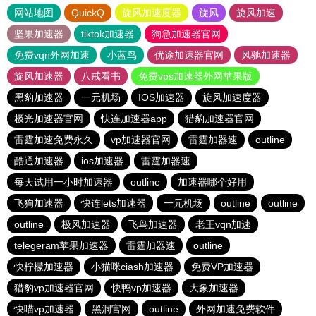
网站地图
QuickQ
旋风加速度器
旋风
旋风加速
坚果加速器
tiktok加速器
狗急加速器官网
免费vqn外网加速
小蓝鸟
优途加速器官网
风驰加速器
旋风加速器
八戒看书
免费vps加速器外网苹果版
黑豹加速器
一元机场
IOS加速器
旋风加速度器
极光加速器官网
快连加速器app
猎豹加速器官网
雷霆加速免费永久
vp加速器官网
雷霆加器速
outline
酷通加速器
ios加速器
雷霆加器速
每天试用一小时加速器
outline
加速器哪个好用
飞狗加速器
快连lets加速器
一元机场
outline
outline
outline
极风加速器
飞鸟加速器
老王vqn加速
telegeram苹果加速器
雷霆加器速
outline
快柠檬加速器
小猫咪ciash加速器
免费VP加速器
猎豹vp加速器官网
快鸭vp加速器
大象加速器
快喵vp加速器
黑洞官网
outline
外网加速免费软件