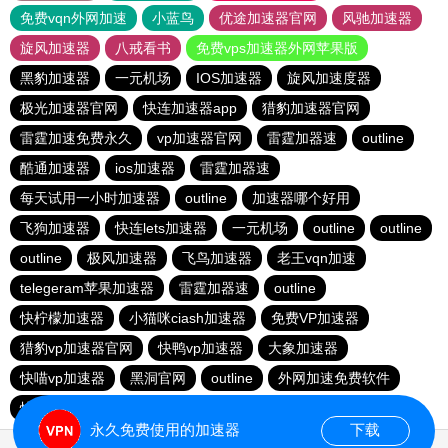
免费vqn外网加速
小蓝鸟
优途加速器官网
风驰加速器
旋风加速器
八戒看书
免费vps加速器外网苹果版
黑豹加速器
一元机场
IOS加速器
旋风加速度器
极光加速器官网
快连加速器app
猎豹加速器官网
雷霆加速免费永久
vp加速器官网
雷霆加器速
outline
酷通加速器
ios加速器
雷霆加器速
每天试用一小时加速器
outline
加速器哪个好用
飞狗加速器
快连lets加速器
一元机场
outline
outline
outline
极风加速器
飞鸟加速器
老王vqn加速
telegeram苹果加速器
雷霆加器速
outline
快柠檬加速器
小猫咪ciash加速器
免费VP加速器
猎豹vp加速器官网
快鸭vp加速器
大象加速器
快喵vp加速器
黑洞官网
outline
外网加速免费软件
快连加速器app
黑洞vp永久加速器
ios加速器
永久免费使用的加速器
下载